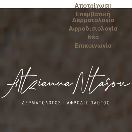
Αποτρίχωση
Επεμβατική
Δερματολογία
Αφροδισιολογία
Νέα
Επικοινωνία