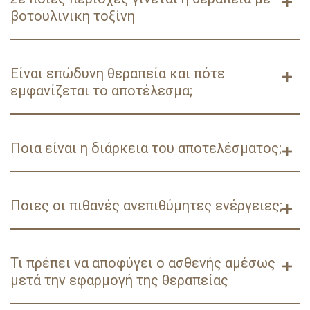
άρνηση και τρόμος). Σε ένα πρώτο στάδιο
βοτουλινικη τοξίνη
συναντώνται μόνο οι δυναμικές ρυτίδες, δηλαδή
αυτές που σχηματίζονται κατά τη διάρκεια της
σύσπασης του μυός και εξαφανίζονται όταν πάψει
Σε ό.τι αφορά στην εξάλειψη την σχηματιζόμενων
η εν λόγω κίνηση. Σε ένα ακόλουθο στάδιο κάνουν
ρυτίδων εφαρμόζουμε τη βοτουλινική τοξίνη στην
Είναι επώδυνη θεραπεία και πότε
την εμφάνισή τους οι στατικές ρυτίδες, οι οποίες
περιοχή του προσώπου και του λαιμού.
εμφανίζεται το αποτέλεσμα;
είναι αντιληπτές και σε ηρεμία και γίνονται
Συγκεκριμένα μπορούμε να αντιμετωπίσουμε τις
ακομά πιο έντονες κατά τη διάρκεια της μυικής
ρυτίδες που εμφανίζονται οριζόντια στο μέτωπο,
σύσπασης.
στο μεσόφρυο, γύρω απο τα μάτια (πόδι της
Με την χρήση αναισθητικής κρέμας για περιπου
χήνας), στην ράχη της μύτης, περιστοματικά
30 λεπτά μειώνεται στο ελάχιστο η όποια τυχόν
Ποια είναι η διάρκεια του αποτελέσματος;
(ρυτίδες καπνιστού), τις ρυτίδες μαριονέτας
ενόχληση μπορεί να προκύψει κατά την εφαρμογή
(θλίψης), την εικόνα φλοιού πορτοκαλιού στην
ώστε να μπορούμε να μιλάμε για μια απόλυτα
περιοχή του πηγουνιού καθώς και τις ρυτίδες και
εύκολα ανεκτή διαδικασία.
Η συγκεκριμένη θεραπεία διαρκει ανάλογα με την
την χαλάρωση που εμφανίζονται στην περιοχή του
περίπτωση από 4 έως 6 μήνες. Αυτό σημαίνει πως
Ποιες οι πιθανές ανεπιθύμητες ενέργειες;
λαιμού.
Το αποτέλεσμα δεν είναι άμεσο, ξεκινά να
μετα τν πάροδο αυτού του χρονικού διαστήματος
φαίνεται λιγες ημέρες μετά την εφαρμογή κι
αποκαθίσταται η ικανότητα σύσπασης των μύων.
ολοκληρώνεται γύρω στις 15 ημέρες μετά, Σε
Γενικά συστήνεται η επανάληψη της εφαρμογής 1
Αφού πρόκειται για ενέσιμη θεραπεία δε θα
αυτό το σημείο ο ενδιαφερόμενος προσέρχεται
έως 2 φόρες τον χρόνο.
μπορούσε να αποκλειστεί η πιθανότητα
Τι πρέπει να αποφύγει ο ασθενής αμέσως
εκ νέου στο ιατρείο με σκοπό την εκτίμηση του
εμφάνισης ήπιας μελανιάς, η οποία υποχωρεί
μετά την εφαρμογή της θεραπείας
αποτελέσματος και την συμπληρωματική έγχυση
εντός λίγων ημερών,
υλικού εφόσον αυτό είναι απαραίτητο.
Ανεπιθύμητες ενέργειες όπως η βλεφαρόπτωση,