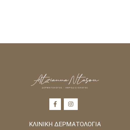
λόγω λάθους εφαρμογής της βοτουλινικής
Η αποθεραπεία ειναι μηδαμινή, ο ασθενής μπορει
Για τις επόμενες 5-6 ώρες αποφεύγουμε την
τοξίνης μπορεί εύκολα να αποφευχθει στα χέρια
να επιστρέψει άμεσα στην καθημερινότητά του.
κατάκλιση, το έντονο σκύψιμο, την
ενός κατάλληλα εκπαιδευμένου ιατρού.
γυμναστική και την οποιδήποτε μάλαξη
(τρύψιμο) στην περιοχή των ενέσεων
Αποφεύγουμε την επαφή της περιοχής με
καυτό νερό και γενικά την παραμονή σε
χώρους με πολύ υψηλές θερμοκρασίες (
σάουνα, χαμάμ, σολάριουμ)
ΚΛΙΝΙΚΗ ΔΕΡΜΑΤΟΛΟΓΙΑ