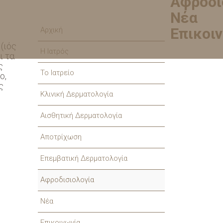
Αφροδι
Νέα
Επικοι
Αρχική
(ιός
Η Ιατρός
ι τα
ς
Το Ιατρείο
ο,
ς
Κλινική Δερματολογία
Αισθητική Δερματολογία
Αποτρίχωση
Επεμβατική Δερματολογία
Αφροδισιολογία
Νέα
Επικοινωνία