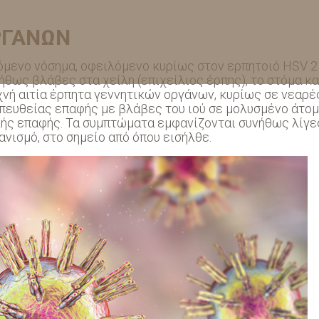
ΡΓΑΝΩΝ
όμενο νόσημα, οφειλόμενο κυρίως στον ερπητοιό HSV 2 
ήθως βλάβες στα χείλη (επιχείλιος έρπης), το στόμα κα
υχνή αιτία έρπητα γεννητικών οργάνων, κυρίως σε νεαρέ
πευθείας επαφής με βλάβες του ιού σε μολυσμένο άτομ
κής επαφής. Τα συμπτώματα εμφανίζονται συνήθως λίγε
ανισμό, στο σημείο από όπου εισήλθε.