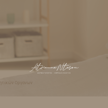
νητικών Οργανων