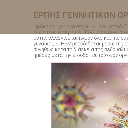
ΕΡΠΗΣ ΓΕΝΝΗΤΙΚΩΝ Ο
Πρόκειται για ένα σεξουαλικώς μεταδιδ
του απλού έρπητα). Ο HSV1 προκαλεί συν
μάτια, αλλά γίνεται πλέον όλο και πιο σ
γυναίκες. Ο HSV μεταδίδεται μέσω της α
συνήθως κατά τη διάρκεια της σεξουαλι
ημέρες μετά την είσοδο του ιού στον οργ