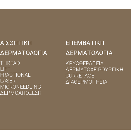
 πρόδρομα συμπτώματα της υποτροπής ώστε να μπορεί
μενο διάστημα η σεξουαλική επαφή.
 γεννητικής περιοχής μετά από επαφή με ερπητικές βλά
ΑΙΣΘΗΤΙΚΗ
ΕΠΕΜΒΑΤΙΚΗ
ΔΕΡΜΑΤΟΛΟΓΙΑ
ΔΕΡΜΑΤΟΛΟΓΙΑ
THREAD
ΚΡΥΟΘΕΡΑΠΕΙΑ
LIFT
ΔΕΡΜΑΤΟΧΕΙΡΟΥΡΓΙΚΗ
FRACTIONAL
CURRETAGE
LASER
ΔΙΑΘΕΡΜΟΠΗΞΙΑ
MICRONEEDLING
ΔΕΡΜΟΑΠΟΞΕΣΗ