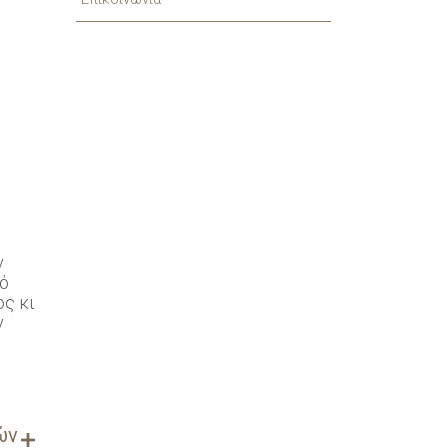
ν
πό
ος κι
ν
ών