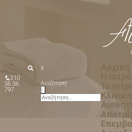
Αρχική
X
Η Ιατρό
210
Αναζήτηση!
36 36
Το Ιατρ
797
Κλινικ
Αισθητ
Αποτρί
Επεμβα