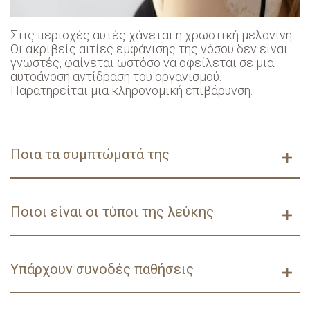
Στις περιοχές αυτές χάνεται η χρωστική μελανίνη.
Οι ακριβείς αιτίες εμφάνισης της νόσου δεν είναι
γνωστές, φαίνεται ωστόσο να οφείλεται σε μια
αυτοάνοση αντίδραση του οργανισμού.
Παρατηρείται μια κληρονομική επιβάρυνση.
Ποια τα συμπτώματά της
Εμφανίζονται αποχρωματισμένες κηλίδες στο
δέρμα κυρίως στην περιοχή του προσώπου (πέριξ
Ποιοι είναι οι τύποι της λεύκης
στόματος και ματιών), τραχήλου, γενετικής
χώρας και μασχαλών καθώς επίσης και σε σημεία
άσκησης έντονης πίεσης (γόνατα, αγκώνες,
Διακρίνεται σε εντοπισμένη, τμηματική και
σφυρά). Συνοδά συμπτώματα κατά κύριο λόγο
γενικευμένη.
Υπάρχουν συνοδές παθήσεις
λείπουν, σε λίγες περιπτώσεις αναφέρεται
Η πιο ευρέως χρησιμοποιούμενη ταξινόμηση
αίσθημα ήπιου κνησμού.
περιλαμβάνει την τμηματική και μη τμηματική