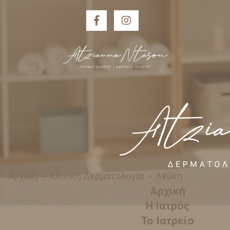
Αρχική
Κλινική Δερματολογία
Λεύκη
Αρχική
Η Ιατρός
Το Ιατρείο