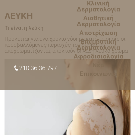
Κλινική
Δερματολογία
ΛΕΥΚΗ
Αισθητική
Δερματολογία
Τι είναι η λεύκη
Αποτρίχωση
Πρόκειται για ένα χρόνιο νόσημα κατά το οποίο οι
Επεμβατική
προσβαλλόμενες περιοχές του δέρματος
Δερματολογία
αποχρωματίζονται, αποκτούν δηλαδή λευκό χρώμα.
Αφροδισιολογία
Νέα
210 36 36 797
Επικοινωνία